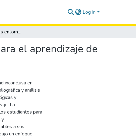
Log In
Los desafíos de los entornos educativos virtuales para el aprendizaje de los estudiantes con escolaridad inconclusa
para el aprendizaje de
ad inconclusa en
iográfica y análisis
ógicas y
aje. La
los estudiantes para
 y
tables a sus
 bajo un enfoque