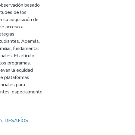
 observación basado
itudes de los
 su adquisición de
 de acceso a
ategias
studiantes. Además,
miliar, fundamental
uales. El artículo
stos programas,
uevan la equidad
 de plataformas
nciales para
iantes, especialmente
A
,
DESAFÍOS