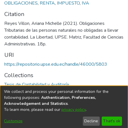
OBLIGACIONES
,
RENTA
,
IMPUESTO
,
IVA
Citation
Reyes Villon, Ariana Michelle (2021). Obligaciones
Tributarias de las personas naturales no obligadas a llevar
contabilidad. La Libertad, UPSE. Matriz, Facultad de Ciencias
Administrativas. 18p.
URI
https://repositorio.upse.edu.ec/handle/46000/5803
Collections
Tesis de Contabilidad y Auditoría
We collect and process your personal information for the
Full item page
following purposes:
Authentication, Preferences,
Acknowledgement and Statistics
.
To learn more, please read our
privacy policy
.
DSpace software
copyright © 2002-2026
LYRASIS
Cookie
Privacy
End User
Send
Customize
Decline
That's ok
settings
policy
Agreement
Feedback