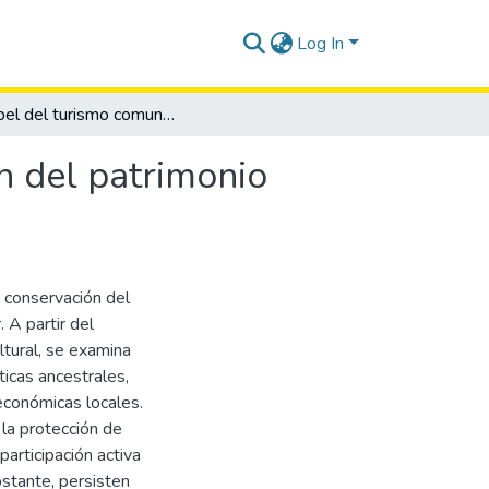
Log In
El papel del turismo comunitario en la conservación del patrimonio cultural: un análisis en la provincia de Santa Elena
n del patrimonio
a conservación del
 A partir del
ltural, se examina
ticas ancestrales,
 económicas locales.
 la protección de
articipación activa
bstante, persisten