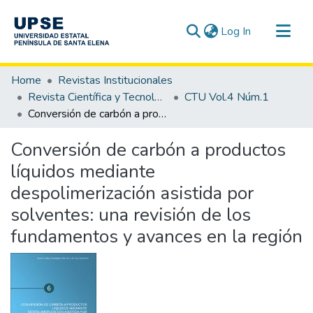
(current)
Log In
Communities & Collections
Home
Revistas Institucionales
All of DSpace
Revista Científica y Tecnológica UPSE - CTU
CTU Vol.4 Núm.1
Conversión de carbón a productos líquidos mediante despolimerización asistida por solventes: una revisión de los fundamentos y avances en la región
Statistics
Conversión de carbón a productos
líquidos mediante
despolimerización asistida por
solventes: una revisión de los
fundamentos y avances en la región