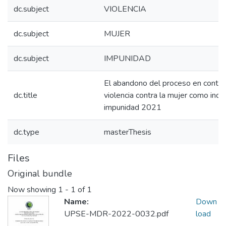
dc.subject
VIOLENCIA
dc.subject
MUJER
dc.subject
IMPUNIDAD
El abandono del proceso en contr
dc.title
violencia contra la mujer como indi
impunidad 2021
dc.type
masterThesis
Files
Original bundle
Now showing
1 - 1 of 1
Name:
Down
UPSE-MDR-2022-0032.pdf
load