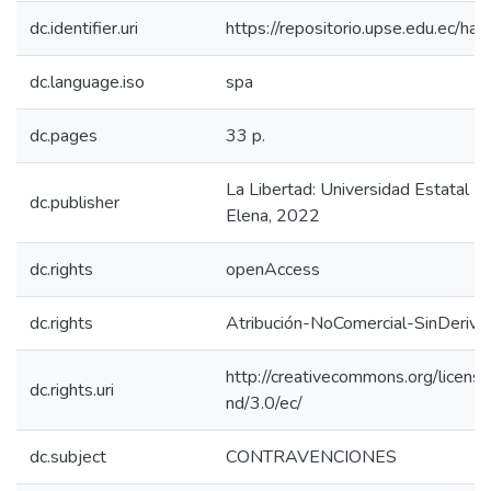
dc.identifier.uri
https://repositorio.upse.edu.ec/
dc.language.iso
spa
dc.pages
33 p.
La Libertad: Universidad Estatal P
dc.publisher
Elena, 2022
dc.rights
openAccess
dc.rights
Atribución-NoComercial-SinDeriva
http://creativecommons.org/licens
dc.rights.uri
nd/3.0/ec/
dc.subject
CONTRAVENCIONES