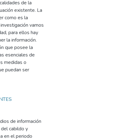
ocalidades de la
uación existente. La
cer como es la
a investigación vamos
dad, para ellos hay
ner la información.
ión que posee la
as esenciales de
nas medidas o
que puedan ser
ENTES
dios de información
 del cabildo y
a en el periodo