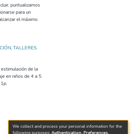
cluir, puntualizamos
ionarse para un
 alcanzar el máximo
CIÓN
,
TALLERES
 estimulación de la
je en niños de 4 a 5
21p.
We collect and process your personal information for the
following purposes:
Authentication, Preferences,