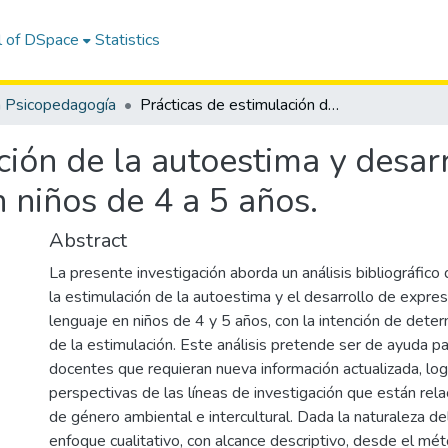
l of DSpace
Statistics
n Psicopedagogía
Prácticas de estimulación de la autoestima y desarrollo de expresión en el área de lenguaje en niños de 4 a 5 años.
ción de la autoestima y desar
n niños de 4 a 5 años.
Abstract
La presente investigación aborda un análisis bibliográfico 
la estimulación de la autoestima y el desarrollo de expres
lenguaje en niños de 4 y 5 años, con la intención de deter
de la estimulación. Este análisis pretende ser de ayuda p
docentes que requieran nueva información actualizada, log
perspectivas de las líneas de investigación que están rel
de género ambiental e intercultural. Dada la naturaleza de
enfoque cualitativo, con alcance descriptivo, desde el mét