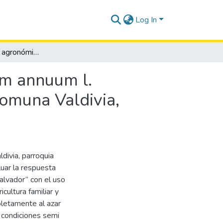
Log In
Comportamiento agronómico del pimiento Capsicum annuum l. Utilizando diferentes fertilizantes orgánicos en la comuna Valdivia, provincia de Santa Elena
m annuum l.
 comuna Valdivia,
divia, parroquia
luar la respuesta
Salvador” con el uso
icultura familiar y
letamente al azar
 condiciones semi