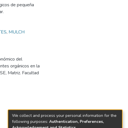
gicos de pequeña
r.
TES
,
MULCH
onómico del
antes orgánicos en la
SE, Matriz. Facultad
We collect and process your personal information for the
following purposes:
Authentication, Preferences,
Acknowledgement and Statistics
.