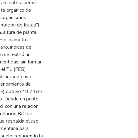
tamientos fueron:
ante orgánico de
croorganismos
ntación de frutas”).
 altura de planta,
peso, diámetro,
ario, índices de
n se realizó un
enticias, sin formar
 el T1 (FEB)
alcanzando una
 rendimiento de
FFF) obtuvo 48.74 cm
to. Desde un punto
, con una relación
relación B/C de
que respalda el uso
ementaria para
l suelo, reduciendo la