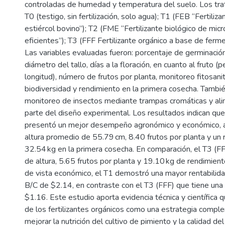
controladas de humedad y temperatura del suelo. Los tra
T0 (testigo, sin fertilización, solo agua); T1 (FEB “Fertiliz
estiércol bovino”); T2 (FME “Fertilizante biológico de mi
eficientes”); T3 (FFF Fertilizante orgánico a base de ferme
Las variables evaluadas fueron: porcentaje de germinación,
diámetro del tallo, días a la floración, en cuanto al fruto (
longitud), número de frutos por planta, monitoreo fitosanit
biodiversidad y rendimiento en la primera cosecha. Tambié
monitoreo de insectos mediante trampas cromáticas y alim
parte del diseño experimental. Los resultados indican que
presentó un mejor desempeño agronómico y económico, 
altura promedio de 55.79 cm, 8.40 frutos por planta y un
32.54 kg en la primera cosecha. En comparación, el T3 (
de altura, 5.65 frutos por planta y 19.10 kg de rendimien
de vista económico, el T1 demostró una mayor rentabilidad
B/C de $2.14, en contraste con el T3 (FFF) que tiene una 
$1.16. Este estudio aporta evidencia técnica y científica 
de los fertilizantes orgánicos como una estrategia compl
mejorar la nutrición del cultivo de pimiento y la calidad de