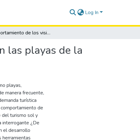
Log In
Comportamiento de los visitantes post pandemia en las playas de la parroquia Anconcito
 las playas de la
mo playas,
 de manera frecuente,
demanda turística
el comportamiento de
 del turismo sol y
la interrogante ¿De
 el desarrollo
as herramientas