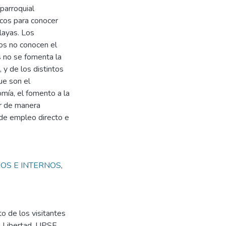
parroquial
icos para conocer
layas. Los
os no conocen el
s no se fomenta la
y de los distintos
que son el
mía, el fomento a la
ar de manera
 de empleo directo e
OS E INTERNOS
,
 de los visitantes
a Libertad. UPSE,