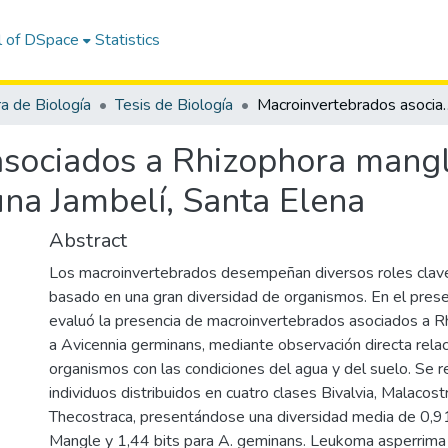
l of DSpace
Statistics
ra de Biología
Tesis de Biología
Macroinvertebrados asociados a Rhizophora mangle
sociados a Rhizophora mangle
na Jambelí, Santa Elena
Abstract
Los macroinvertebrados desempeñan diversos roles clav
basado en una gran diversidad de organismos. En el pres
evaluó la presencia de macroinvertebrados asociados a R
a Avicennia germinans, mediante observación directa rela
organismos con las condiciones del agua y del suelo. Se 
individuos distribuidos en cuatro clases Bivalvia, Malacos
Thecostraca, presentándose una diversidad media de 0,91
Mangle y 1,44 bits para A. geminans. Leukoma asperrima 