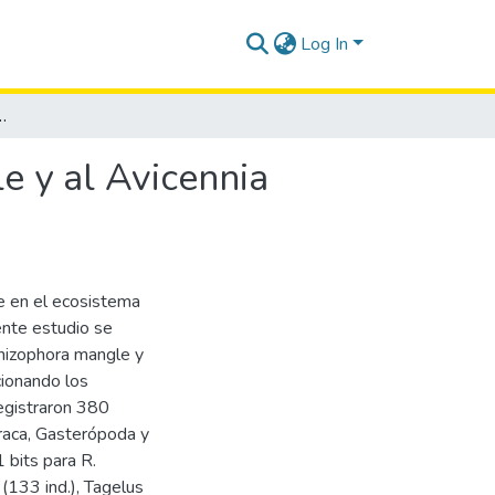
Log In
 y al Avicennia germinans en la comuna Jambelí, Santa Elena
 y al Avicennia
e en el ecosistema
ente estudio se
hizophora mangle y
cionando los
registraron 380
traca, Gasterópoda y
 bits para R.
(133 ind.), Tagelus