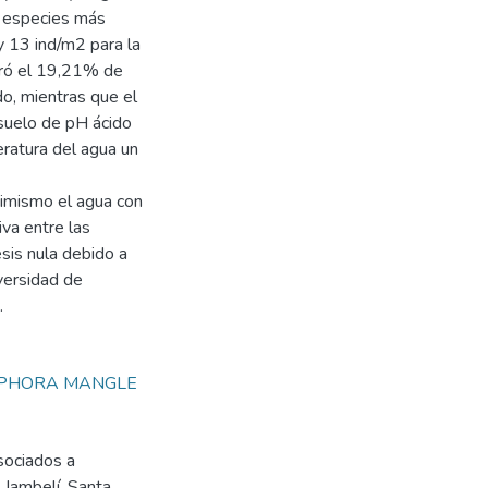
as especies más
 13 ind/m2 para la
tró el 19,21% de
o, mientras que el
suelo de pH ácido
eratura del agua un
simismo el agua con
iva entre las
esis nula debido a
iversidad de
.
OPHORA MANGLE
sociados a
 Jambelí, Santa