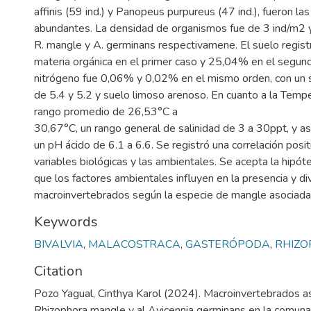
affinis (59 ind.) y Panopeus purpureus (47 ind.), fueron l
abundantes. La densidad de organismos fue de 3 ind/m2 y
R. mangle y A. germinans respectivamene. El suelo regis
materia orgánica en el primer caso y 25,04% en el segund
nitrógeno fue 0,06% y 0,02% en el mismo orden, con un 
de 5.4 y 5.2 y suelo limoso arenoso. En cuanto a la Temp
rango promedio de 26,53°C a
30,67°C, un rango general de salinidad de 3 a 30ppt, y a
un pH ácido de 6.1 a 6.6. Se registró una correlación posit
variables biológicas y las ambientales. Se acepta la hipót
que los factores ambientales influyen en la presencia y d
macroinvertebrados según la especie de mangle asociada
Keywords
BIVALVIA
,
MALACOSTRACA
,
GASTERÓPODA
,
RHIZ
Citation
Pozo Yagual, Cinthya Karol (2024). Macroinvertebrados a
Rhizophora mangle y al Avicennia germinans en la comuna