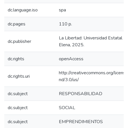
dc.language.iso
spa
dc.pages
110 p.
La Libertad: Universidad Estatal P
dc.publisher
Elena, 2025.
dc.rights
openAccess
http://creativecommons.org/licens
dc.rights.uri
nd/3.0/us/
dc.subject
RESPONSABILIDAD
dc.subject
SOCIAL
dc.subject
EMPRENDIMIENTOS