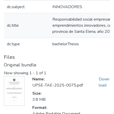
dc.subject
INNOVADORES
Responsabilidad social empresarial
dc.title
emprendimientos innovadores, cant
provincia de Santa Elena, año 2024
dc.type
bachelorThesis
Files
Original bundle
Now showing
1 - 1 of 1
Name:
Down
UPSE-TAE-2025-0075.pdf
load
Size:
3.8 MB
Format:
Adobe Portable Document