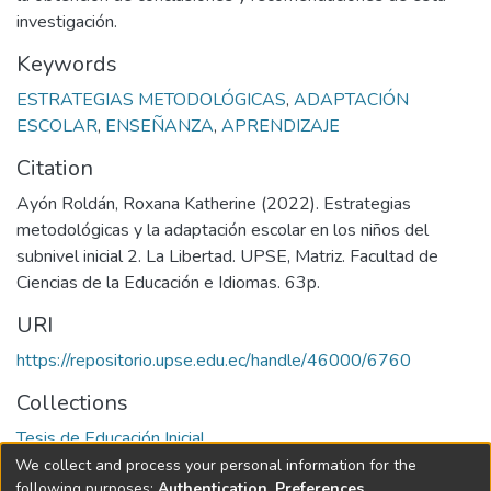
investigación.
Keywords
ESTRATEGIAS METODOLÓGICAS
,
ADAPTACIÓN
ESCOLAR
,
ENSEÑANZA
,
APRENDIZAJE
Citation
Ayón Roldán, Roxana Katherine (2022). Estrategias
metodológicas y la adaptación escolar en los niños del
subnivel inicial 2. La Libertad. UPSE, Matriz. Facultad de
Ciencias de la Educación e Idiomas. 63p.
URI
https://repositorio.upse.edu.ec/handle/46000/6760
Collections
Tesis de Educación Inicial
We collect and process your personal information for the
Full item page
following purposes:
Authentication, Preferences,