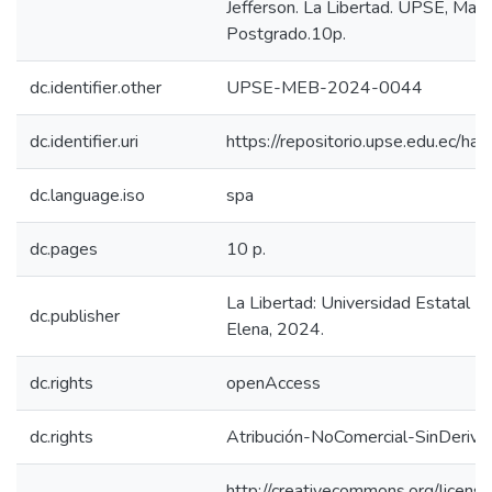
Jefferson. La Libertad. UPSE, Matriz
Postgrado.10p.
dc.identifier.other
UPSE-MEB-2024-0044
dc.identifier.uri
https://repositorio.upse.edu.ec/
dc.language.iso
spa
dc.pages
10 p.
La Libertad: Universidad Estatal P
dc.publisher
Elena, 2024.
dc.rights
openAccess
dc.rights
Atribución-NoComercial-SinDeriva
http://creativecommons.org/licens