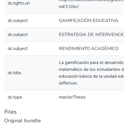
dc.rights.uri
nd/3.0/ec/
dc.subject
GAMIFICACIÓN EDUCATIVA,
dc.subject
ESTRATEGIA DE INTERVENCIÓN
dc.subject
RENDIMIENTO ACADÉMICO
La gamificación para el desarrollo 
matemático de los estudiantes del
dc.title
educación básica de la unidad educa
Jefferson.
dc.type
masterThesis
Files
Original bundle