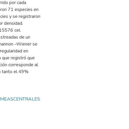
rido por cada
icaron 71 especies en
ies y se registraron
r densidad.
 15576 cel.
streadas de un
Shannon –Wiener se
rregularidad en
n que registró que
ución corresponde al
n tanto el 49%
OMEASCENTRALES