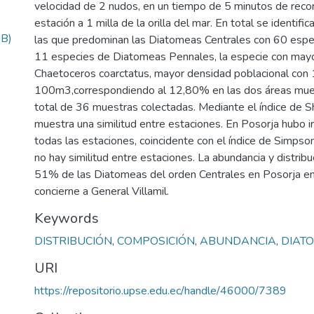
velocidad de 2 nudos, en un tiempo de 5 minutos de recor
estación a 1 milla de la orilla del mar. En total se identif
MB)
las que predominan las Diatomeas Centrales con 60 espec
11 especies de Diatomeas Pennales, la especie con mayo
Chaetoceros coarctatus, mayor densidad poblacional con
100m3,correspondiendo al 12,80% en las dos áreas mue
total de 36 muestras colectadas. Mediante el índice de 
muestra una similitud entre estaciones. En Posorja hubo i
todas las estaciones, coincidente con el índice de Simpso
no hay similitud entre estaciones. La abundancia y distrib
51% de las Diatomeas del orden Centrales en Posorja e
concierne a General Villamil.
Keywords
DISTRIBUCIÓN
,
COMPOSICIÓN
,
ABUNDANCIA
,
DIAT
URI
https://repositorio.upse.edu.ec/handle/46000/7389