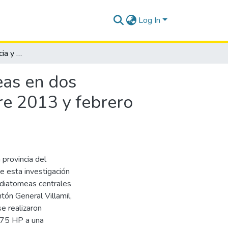
Log In
Composición, abundancia y distribución de Diatomeas en dos localidades de la provincia del Guayas entre octubre 2013 y febrero 2014.
eas en dos
re 2013 y febrero
 provincia del
e esta investigación
 diatomeas centrales
tón General Villamil,
se realizaron
 75 HP a una