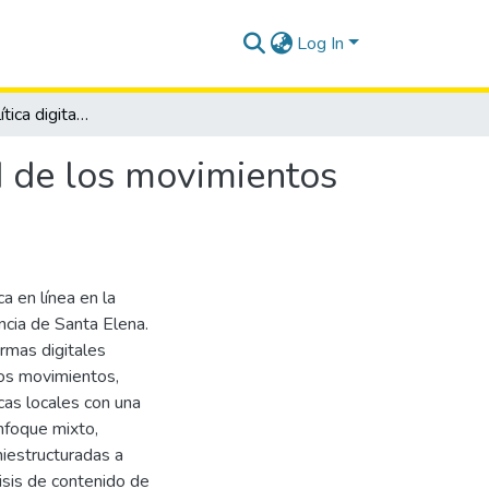
Log In
Comunicación política digital y la hiperconectividad de los movimientos políticos de la provincia de Santa Elena.
ad de los movimientos
a en línea en la
ncia de Santa Elena.
ormas digitales
stos movimientos,
cas locales con una
nfoque mixto,
miestructuradas a
isis de contenido de