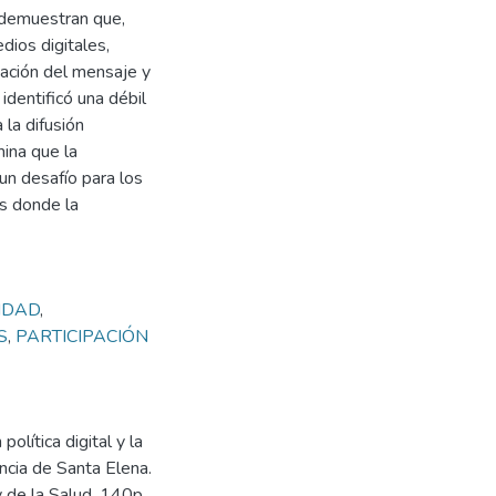
s demuestran que,
dios digitales,
tación del mensaje y
identificó una débil
 la difusión
mina que la
un desafío para los
es donde la
IDAD
,
S
,
PARTICIPACIÓN
olítica digital y la
ncia de Santa Elena.
y de la Salud. 140p.