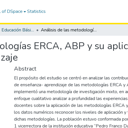
l of DSpace
Statistics
Maestría en Educación Básica
Análisis de las metodologías ERCA, ABP y su aplicación en el proceso de enseñanza aprendizaje
dologías ERCA, ABP y su aplic
zaje
Abstract
El propósito del estudio se centró en analizar las contrib
de enseñanza- aprendizaje de las metodologías ERCA y A
implementó una metodología de investigación mixto, en ar
enfoque cualitativo analizar a profundidad las experiencias
docentes sobre la aplicación de las metodologías ERCA 
los datos numéricos reconocer los niveles de aplicación y
dichas metodologías. La población estuvo conformada po
1 vicerrectora de la institución educativa “Pedro Franco Dá