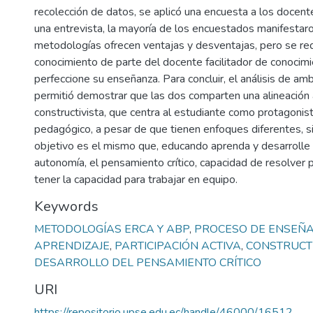
recolección de datos, se aplicó una encuesta a los docente
una entrevista, la mayoría de los encuestados manifesta
metodologías ofrecen ventajas y desventajas, pero se re
conocimiento de parte del docente facilitador de conocimi
perfeccione su enseñanza. Para concluir, el análisis de a
permitió demostrar que las dos comparten una alineación ac
constructivista, que centra al estudiante como protagonis
pedagógico, a pesar de que tienen enfoques diferentes, s
objetivo es el mismo que, educando aprenda y desarrolle s
autonomía, el pensamiento crítico, capacidad de resolver
tener la capacidad para trabajar en equipo.
Keywords
METODOLOGÍAS ERCA Y ABP
,
PROCESO DE ENSEÑ
APRENDIZAJE
,
PARTICIPACIÓN ACTIVA
,
CONSTRUCT
DESARROLLO DEL PENSAMIENTO CRÍTICO
URI
https://repositorio.upse.edu.ec/handle/46000/16512