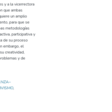
s y a la vicerrectora
ron que ambas
quiere un amplio
ento, para que se
mbas metodologías
tiva, participativa y
ta de su proceso
in embargo, el
u creatividad,
 problemas y de
ANZA–
IVISMO
,