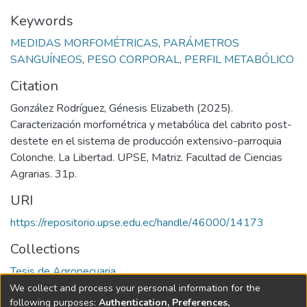
Keywords
MEDIDAS MORFOMÉTRICAS
,
PARÁMETROS
SANGUÍNEOS
,
PESO CORPORAL
,
PERFIL METABÓLICO
Citation
González Rodríguez, Génesis Elizabeth (2025).
Caracterización morfométrica y metabólica del cabrito post-
destete en el sistema de producción extensivo-parroquia
Colonche. La Libertad. UPSE, Matriz. Facultad de Ciencias
Agrarias. 31p.
URI
https://repositorio.upse.edu.ec/handle/46000/14173
Collections
Tesis de Agropecuaria
We collect and process your personal information for the
Full item page
following purposes:
Authentication, Preferences,