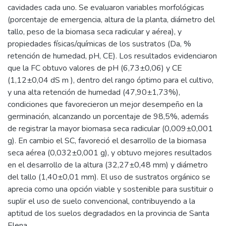
cavidades cada uno. Se evaluaron variables morfológicas
(porcentaje de emergencia, altura de la planta, diámetro del
tallo, peso de la biomasa seca radicular y aérea), y
propiedades físicas/químicas de los sustratos (Da, %
retención de humedad, pH, CE). Los resultados evidenciaron
que la FC obtuvo valores de pH (6,73±0,06) y CE
(1,12±0,04 dS m ), dentro del rango óptimo para el cultivo,
y una alta retención de humedad (47,90±1,73%),
condiciones que favorecieron un mejor desempeño en la
germinación, alcanzando un porcentaje de 98,5%, además
de registrar la mayor biomasa seca radicular (0,009±0,001
g). En cambio el SC, favoreció el desarrollo de la biomasa
seca aérea (0,032±0,001 g), y obtuvo mejores resultados
en el desarrollo de la altura (32,27±0,48 mm) y diámetro
del tallo (1,40±0,01 mm). El uso de sustratos orgánico se
aprecia como una opción viable y sostenible para sustituir o
suplir el uso de suelo convencional, contribuyendo a la
aptitud de los suelos degradados en la provincia de Santa
Elena.