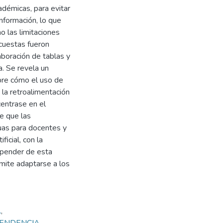
démicas, para evitar
nformación, lo que
o las limitaciones
ncuestas fueron
aboración de tablas y
a. Se revela un
obre cómo el uso de
 la retroalimentación
centrase en el
re que las
uas para docentes y
ficial, con la
epender de esta
mite adaptarse a los
A
,