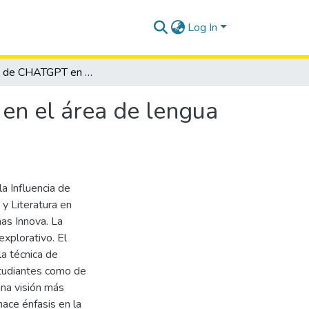
Log In
Influencia de CHATGPT en la evaluación formativa en el área de lengua y literatura en los estudiantes de décimo grado
en el área de lengua
la Influencia de
y Literatura en
as Innova. La
explorativo. El
la técnica de
studiantes como de
una visión más
 hace énfasis en la