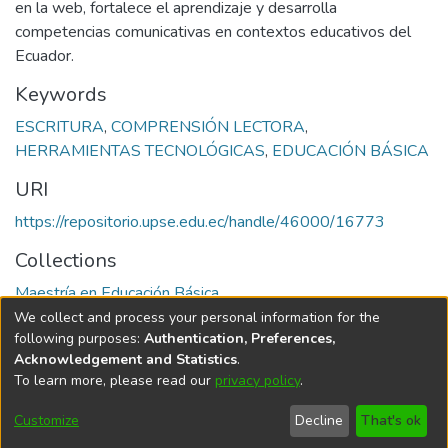
en la web, fortalece el aprendizaje y desarrolla
competencias comunicativas en contextos educativos del
Ecuador.
Keywords
ESCRITURA
,
COMPRENSIÓN LECTORA
,
HERRAMIENTAS TECNOLÓGICAS
,
EDUCACIÓN BÁSICA
URI
https://repositorio.upse.edu.ec/handle/46000/16773
Collections
Maestría en Educación Básica
We collect and process your personal information for the
Full item page
following purposes:
Authentication, Preferences,
Acknowledgement and Statistics
.
To learn more, please read our
privacy policy
.
DSpace software
copyright © 2002-2026
LYRASIS
Cookie
Privacy
End User
Send
Customize
Decline
That's ok
settings
policy
Agreement
Feedback