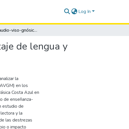
Log In
Método audio-viso-gnósico-motor para el aprendizaje de lengua y literatura en quinto grado de básica.
aje de lengua y
nalizar la
(AVGM) en los
Básica Costa Azul en
eso de enseñanza-
n estudio de
lectora y la
 de las destrezas
bio o impacto