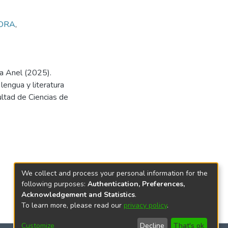
ORA
,
a Anel (2025).
engua y literatura
ultad de Ciencias de
We collect and process your personal information for the
following purposes:
Authentication, Preferences,
Acknowledgement and Statistics
.
To learn more, please read our
privacy policy
.
Customize
Decline
That's ok