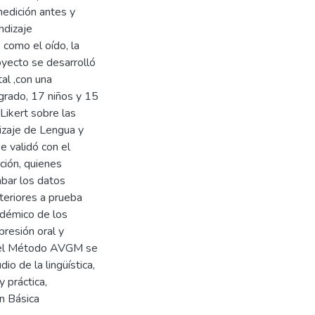
edición antes y
ndizaje
 como el oído, la
royecto se desarrolló
al ,con una
grado, 17 niños y 15
 Likert sobre las
izaje de Lengua y
e validó con el
ción, quienes
bar los datos
teriores a prueba
adémico de los
presión oral y
n del Método AVGM se
io de la lingüística,
 práctica,
ón Básica