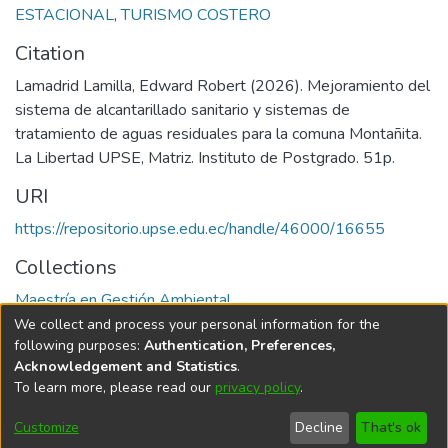
ESTACIONAL
,
TURISMO COSTERO
Citation
Lamadrid Lamilla, Edward Robert (2026). Mejoramiento del
sistema de alcantarillado sanitario y sistemas de
tratamiento de aguas residuales para la comuna Montañita.
La Libertad UPSE, Matriz. Instituto de Postgrado. 51p.
URI
https://repositorio.upse.edu.ec/handle/46000/16655
Collections
Maestría en Gestión Ambiental
We collect and process your personal information for the
Full item page
following purposes:
Authentication, Preferences,
Acknowledgement and Statistics
.
To learn more, please read our
privacy policy
.
DSpace software
copyright © 2002-2026
LYRASIS
Cookie
Privacy
End User
Send
Customize
Decline
That's ok
settings
policy
Agreement
Feedback