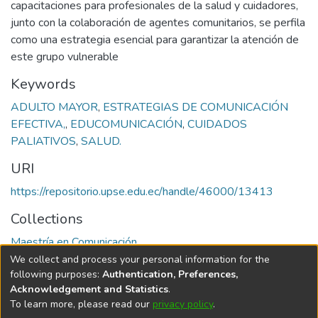
capacitaciones para profesionales de la salud y cuidadores,
junto con la colaboración de agentes comunitarios, se perfila
como una estrategia esencial para garantizar la atención de
este grupo vulnerable
Keywords
ADULTO MAYOR
,
ESTRATEGIAS DE COMUNICACIÓN
EFECTIVA,
,
EDUCOMUNICACIÓN
,
CUIDADOS
PALIATIVOS
,
SALUD.
URI
https://repositorio.upse.edu.ec/handle/46000/13413
Collections
Maestría en Comunicación
We collect and process your personal information for the
Full item page
following purposes:
Authentication, Preferences,
Acknowledgement and Statistics
.
To learn more, please read our
privacy policy
.
DSpace software
copyright © 2002-2026
LYRASIS