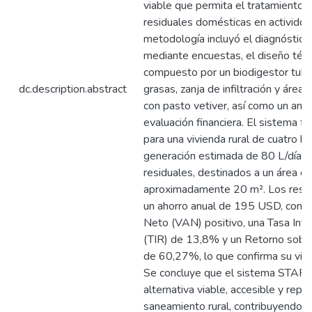
viable que permita el tratamiento 
residuales domésticas en actividde
metodología incluyó el diagnóstico
mediante encuestas, el diseño técn
compuesto por un biodigestor tubu
dc.description.abstract
grasas, zanja de infiltración y área
con pasto vetiver, así como un aná
evaluación financiera. El sistema 
para una vivienda rural de cuatro h
generación estimada de 80 L/día 
residuales, destinados a un área de
aproximadamente 20 m². Los resul
un ahorro anual de 195 USD, con u
Neto (VAN) positivo, una Tasa Int
(TIR) de 13,8% y un Retorno sobre 
de 60,27%, lo que confirma su viab
Se concluye que el sistema STAR 
alternativa viable, accesible y repli
saneamiento rural, contribuyendo al