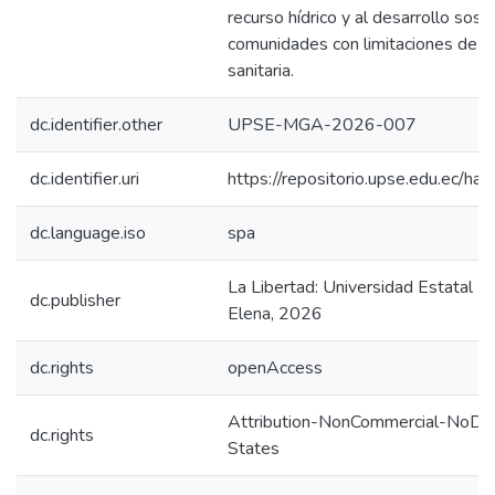
recurso hídrico y al desarrollo sost
comunidades con limitaciones de in
sanitaria.
dc.identifier.other
UPSE-MGA-2026-007
dc.identifier.uri
https://repositorio.upse.edu.ec/
dc.language.iso
spa
La Libertad: Universidad Estatal P
dc.publisher
Elena, 2026
dc.rights
openAccess
Attribution-NonCommercial-NoDer
dc.rights
States