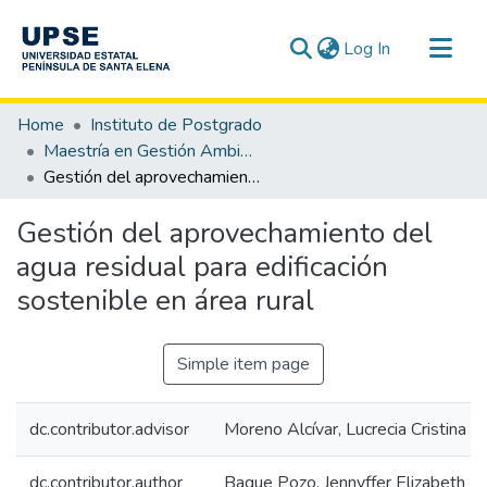
(current)
Log In
Communities & Collections
Home
Instituto de Postgrado
All of DSpace
Maestría en Gestión Ambiental
Gestión del aprovechamiento del agua residual para edificación sostenible en área rural
Statistics
Gestión del aprovechamiento del
agua residual para edificación
sostenible en área rural
Simple item page
dc.contributor.advisor
Moreno Alcívar, Lucrecia Cristina
dc.contributor.author
Baque Pozo, Jennyffer Elizabeth