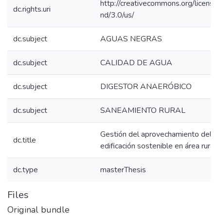
http://creativecommons.org/licens
dc.rights.uri
nd/3.0/us/
dc.subject
AGUAS NEGRAS
dc.subject
CALIDAD DE AGUA
dc.subject
DIGESTOR ANAERÓBICO
dc.subject
SANEAMIENTO RURAL
Gestión del aprovechamiento del a
dc.title
edificación sostenible en área rural
dc.type
masterThesis
Files
Original bundle