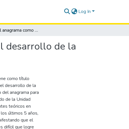
Log In
El uso del anagrama como recurso didáctico para el desarrollo de la lectoescritura.
 desarrollo de la
ene como título
el desarrollo de la
uso del anagrama para
ado de la Unidad
ntes teóricos en
los últimos 5 años,
ifestando que el
 difícil que logre