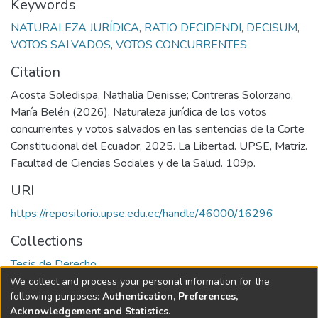
Keywords
NATURALEZA JURÍDICA
,
RATIO DECIDENDI
,
DECISUM
,
VOTOS SALVADOS
,
VOTOS CONCURRENTES
Citation
Acosta Soledispa, Nathalia Denisse; Contreras Solorzano,
María Belén (2026). Naturaleza jurídica de los votos
concurrentes y votos salvados en las sentencias de la Corte
Constitucional del Ecuador, 2025. La Libertad. UPSE, Matriz.
Facultad de Ciencias Sociales y de la Salud. 109p.
URI
https://repositorio.upse.edu.ec/handle/46000/16296
Collections
Tesis de Derecho
We collect and process your personal information for the
Full item page
following purposes:
Authentication, Preferences,
Acknowledgement and Statistics
.