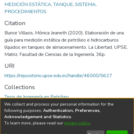
MEDICIÓN ESTÁTICA
,
TANQUE
,
SISTEMA
,
PROCEDIMIENTOS
Citation
Bunce Villacis, Mónica Jeaneth (2020). Elaboración de una
guía para medición estática de petróleo e hidrocarburos
líquidos en tanques de almacenamiento. La Libertad. UPSE,
Matriz. Facultad de Ciencias de la Ingeniería. 36p.
URI
https://repositorio.upse.edu.ec/handle/46000/5627
Collections
Tesis de Ingeniería en Petróleo
We collect and process your personal information for the
Full item page
following purposes:
Authentication, Preferences,
Acknowledgement and Statistics
.
To learn more, please read our
privacy policy
.
DSpace software
copyright © 2002-2026
LYRASIS
Cookie
Privacy
End User
Send