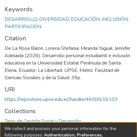
Keywords
DESARROLLO
,
DIVERSIDAD
,
EDUCACIÓN
,
INCLUSIÓN
,
PARTICIPACIÓN
Citation
De La Rosa Balon, Lorena Stefania; Miranda Yagual, Jennifer
Adelaida (2026). Desarrollo personal estudiantil e inclusión
educativa en la Universidad Estatal Península de Santa
Elena, Ecuador. La Libertad. UPSE, Matriz. Facultad de
Ciencias Sociales y de la Salud. 39p.
URI
https://repositorio.upse.edu.ec/handle/46000/16103
Collections
Tesis de Gestión Social y Desarrollo
We collect and process your personal information for the
Full item page
following purposes:
Authentication, Preferences,