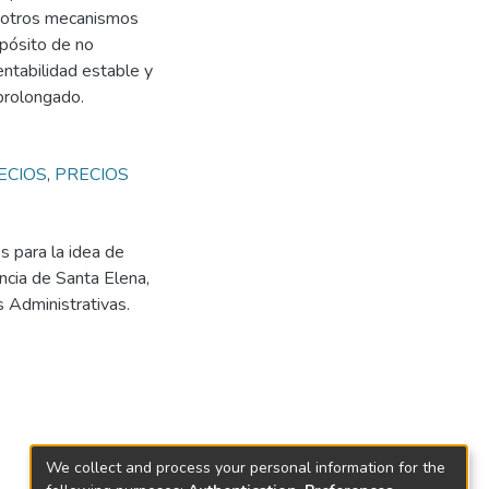
r otros mecanismos
opósito de no
ntabilidad estable y
prolongado.
ECIOS
,
PRECIOS
s para la idea de
incia de Santa Elena,
 Administrativas.
We collect and process your personal information for the