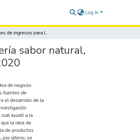
Log In
Fuentes de ingresos para la idea de negocio pastelería sabor natural, cantón La Libertad, provincia de Santa Elena, año 2020
ría sabor natural,
 2020
idea de negocio
as fuentes de
ra el desarrollo de la
nvestigación
 cual ayudó a la
 que la idea de
nta de productos
, por último, se