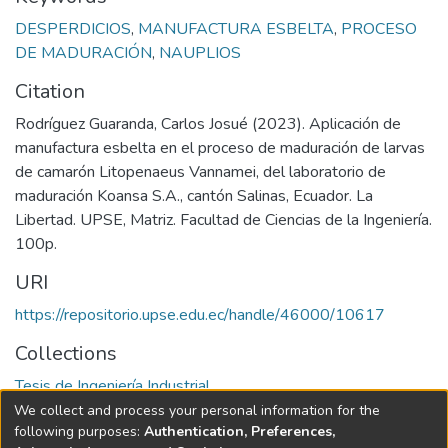
DESPERDICIOS
,
MANUFACTURA ESBELTA
,
PROCESO
DE MADURACIÓN
,
NAUPLIOS
Citation
Rodríguez Guaranda, Carlos Josué (2023). Aplicación de
manufactura esbelta en el proceso de maduración de larvas
de camarón Litopenaeus Vannamei, del laboratorio de
maduración Koansa S.A., cantón Salinas, Ecuador. La
Libertad. UPSE, Matriz. Facultad de Ciencias de la Ingeniería.
100p.
URI
https://repositorio.upse.edu.ec/handle/46000/10617
Collections
Tesis de Ingeniería Industrial
We collect and process your personal information for the
Full item page
following purposes:
Authentication, Preferences,