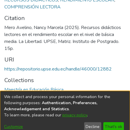
RECURSOS DIDÁCTICOS
,
RENDIMIENTO ESCOLAR
,
COMPRENSIÓN LECTORA
Citation
Mero Avelino, Nancy Marcela (2025). Recursos didácticos
lectores en el rendimiento escolar en el nivel de básica
media. La Libertad. UPSE, Matriz. Instituto de Postgrado.
15p.
URI
https://repositorio.upse.edu.ec/handle/46000/12882
Collections
Maestría en Educación Básica
We collect and process your personal information for the
Full item page
following purposes:
Authentication, Preferences,
Acknowledgement and Statistics
.
To learn more, please read our
privacy policy
.
DSpace software
copyright © 2002-2026
LYRASIS
Cookie
Privacy
End User
Send
Customize
Decline
That's ok