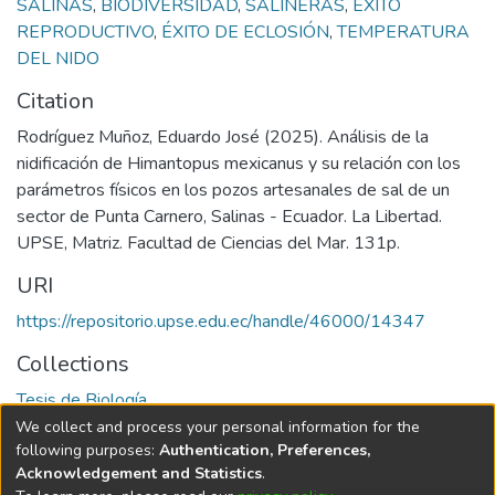
SALINAS
,
BIODIVERSIDAD
,
SALINERAS
,
ÉXITO
REPRODUCTIVO
,
ÉXITO DE ECLOSIÓN
,
TEMPERATURA
DEL NIDO
Citation
Rodríguez Muñoz, Eduardo José (2025). Análisis de la
nidificación de Himantopus mexicanus y su relación con los
parámetros físicos en los pozos artesanales de sal de un
sector de Punta Carnero, Salinas - Ecuador. La Libertad.
UPSE, Matriz. Facultad de Ciencias del Mar. 131p.
URI
https://repositorio.upse.edu.ec/handle/46000/14347
Collections
Tesis de Biología
We collect and process your personal information for the
Full item page
following purposes:
Authentication, Preferences,
Acknowledgement and Statistics
.