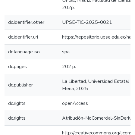
UPSE, Matriz. Facultad de Ciencias 
202p.
dc.identifier.other
UPSE-TIC-2025-0021
dc.identifier.uri
https://repositorio.upse.edu.ec/
dc.language.iso
spa
dc.pages
202 p.
La Libertad, Universidad Estatal P
dc.publisher
Elena, 2025
dc.rights
openAccess
dc.rights
Atribución-NoComercial-SinDeriva
http://creativecommons.org/licens