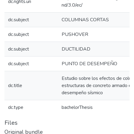
dc.rights.uri
nd/3.0/ec/
dc.subject
COLUMNAS CORTAS
dc.subject
PUSHOVER
dc.subject
DUCTILIDAD
dc.subject
PUNTO DE DESEMPEÑO
Estudio sobre los efectos de colu
dc.title
estructuras de concreto armado e
desempeño sísmico
dc.type
bachelorThesis
Files
Original bundle