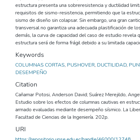
estructura presenta una sobreresistencia y ductilidad limi
requisitos de sismo-resistencia, permitiendo que la estru
sismo de diseño sin colapsar. Sin embargo, una gran canti
transversal no garantiza una adecuada plastificación de l
demás, la curva de capacidad del caso de estudio revela qu
estructura será de forma frágil debido a su limitada capac
Keywords
COLUMNAS CORTAS
,
PUSHOVER
,
DUCTILIDAD
,
PUN
DESEMPEÑO
Citation
Cañamar Potosi, Anderson David; Suárez Merejildo, Angel
Estudio sobre los efectos de columnas cautivas en estruc
armado evaluadas mediante desempeño sísmico. La Liber
Facultad de Ciencias de la Ingeniería. 202p.
URI
https://repositorio.upse.edu.ec/handle/46000/12748