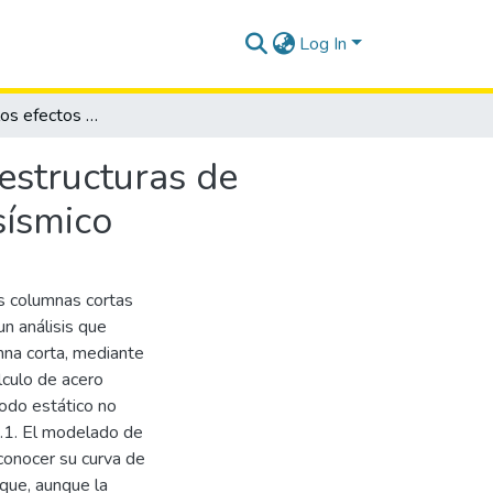
Log In
Estudio sobre los efectos de columnas cautivas en estructuras de concreto armado evaluadas mediante desempeño sísmico
estructuras de
sísmico
as columnas cortas
un análisis que
umna corta, mediante
lculo de acero
todo estático no
.1. El modelado de
 conocer su curva de
que, aunque la