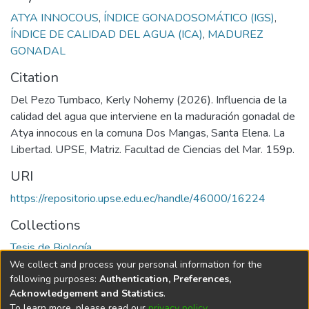
ATYA INNOCOUS
,
ÍNDICE GONADOSOMÁTICO (IGS)
,
ÍNDICE DE CALIDAD DEL AGUA (ICA)
,
MADUREZ
GONADAL
Citation
Del Pezo Tumbaco, Kerly Nohemy (2026). Influencia de la
calidad del agua que interviene en la maduración gonadal de
Atya innocous en la comuna Dos Mangas, Santa Elena. La
Libertad. UPSE, Matriz. Facultad de Ciencias del Mar. 159p.
URI
https://repositorio.upse.edu.ec/handle/46000/16224
Collections
Tesis de Biología
We collect and process your personal information for the
Full item page
following purposes:
Authentication, Preferences,
Acknowledgement and Statistics
.
To learn more, please read our
privacy policy
.