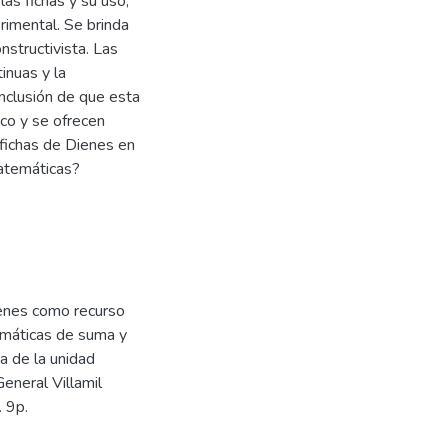
las fichas y su uso,
rimental. Se brinda
nstructivista. Las
inuas y la
onclusión de que esta
co y se ofrecen
 fichas de Dienes en
matemáticas?
ienes como recurso
temáticas de suma y
a de la unidad
eneral Villamil
. 9p.