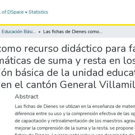
l of DSpace
Statistics
Maestría en Educación Básica
Las fichas de Dienes como recurso didáctico para facilitar el aprendizaje de operaciones matemáticas de suma y resta en los estudiantes de cuarto año de educación básica de la unidad educativa María Luisa Luque de Sotomayor, en el cantón General Villamil Playas.
omo recurso didáctico para fa
áticas de suma y resta en los
ón básica de la unidad educa
en el cantón General Villamil
Abstract
Las fichas de Dienes se utilizan en la enseñanza de mate
diferencia entre su uso y la comprensión efectiva de las o
de capacitación y retroalimentación de los maestros agra
mejorar la comprensión de la suma y la resta, se propone