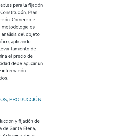
bles para la fijación
Constitución, Plan
cción, Comercio e
La metodología es
 análisis del objeto
ífico; aplicando
l levantamiento de
na el precio de
tidad debe aplicar un
 información
cios.
IOS
,
PRODUCCIÓN
cción y fijación de
ia de Santa Elena,
 Administrativas.