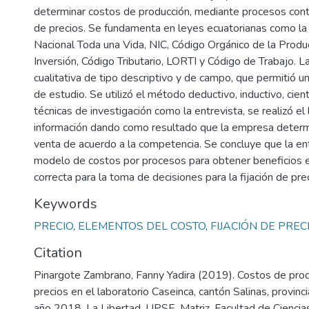
determinar costos de producción, mediante procesos conta
de precios. Se fundamenta en leyes ecuatorianas como la 
Nacional Toda una Vida, NIC, Código Orgánico de la Produ
Inversión, Código Tributario, LORTI y Código de Trabajo. 
cualitativa de tipo descriptivo y de campo, que permitió un
de estudio. Se utilizó el método deductivo, inductivo, cient
técnicas de investigación como la entrevista, se realizó e
información dando como resultado que la empresa determi
venta de acuerdo a la competencia. Se concluye que la en
modelo de costos por procesos para obtener beneficios e
correcta para la toma de decisiones para la fijación de pre
Keywords
PRECIO
,
ELEMENTOS DEL COSTO
,
FIJACIÓN DE PREC
Citation
Pinargote Zambrano, Fanny Yadira (2019). Costos de produ
precios en el laboratorio Caseinca, cantón Salinas, provinc
año 2018. La Libertad. UPSE, Matriz. Facultad de Ciencias