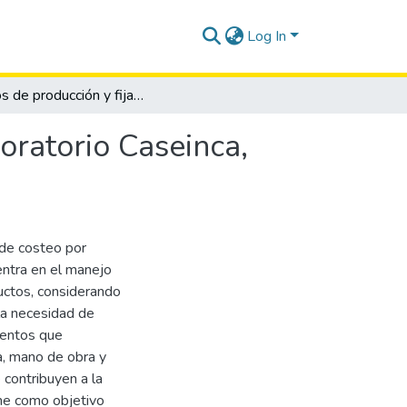
Log In
Costos de producción y fijación de precios en el laboratorio Caseinca, cantón Salinas, provincia de Santa Elena, año 2018
boratorio Caseinca,
 de costeo por
entra en el manejo
uctos, considerando
 la necesidad de
mentos que
ma, mano de obra y
 contribuyen a la
ene como objetivo