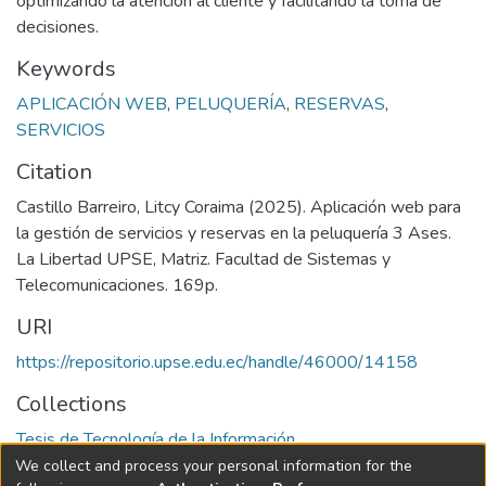
optimizando la atención al cliente y facilitando la toma de
decisiones.
Keywords
APLICACIÓN WEB
,
PELUQUERÍA
,
RESERVAS
,
SERVICIOS
Citation
Castillo Barreiro, Litcy Coraima (2025). Aplicación web para
la gestión de servicios y reservas en la peluquería 3 Ases.
La Libertad UPSE, Matriz. Facultad de Sistemas y
Telecomunicaciones. 169p.
URI
https://repositorio.upse.edu.ec/handle/46000/14158
Collections
Tesis de Tecnología de la Información
We collect and process your personal information for the