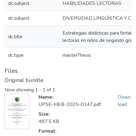
dc.subject
HABILIDADES LECTORAS
dc.subject
DIVERSIDAD LINGÜÍSTICA Y C
Estrategias didácticas para fortalec
dc.title
lectoras en niños de segundo grad
dc.type
masterThesis
Files
Original bundle
Now showing
1 - 1 of 1
Name:
Down
UPSE-MEB-2025-0147.pdf
load
Size:
487.5 KB
Format: