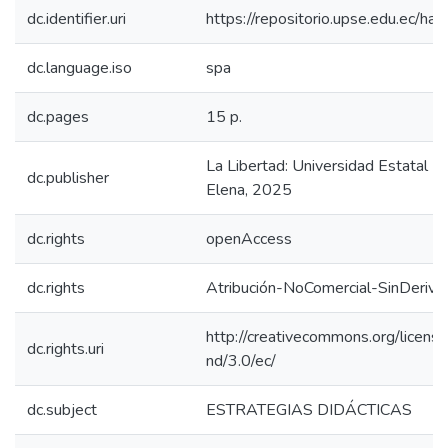
dc.identifier.uri
https://repositorio.upse.edu.ec/
dc.language.iso
spa
dc.pages
15 p.
La Libertad: Universidad Estatal P
dc.publisher
Elena, 2025
dc.rights
openAccess
dc.rights
Atribución-NoComercial-SinDeriva
http://creativecommons.org/licens
dc.rights.uri
nd/3.0/ec/
dc.subject
ESTRATEGIAS DIDÁCTICAS