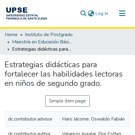
(current)
Log In
Communities & Collections
Home
Instituto de Postgrado
All of DSpace
Maestría en Educación Básica
Estrategias didácticas para fortalecer las habilidades lectoras en niños de segundo grado.
Statistics
Estrategias didácticas para
fortalecer las habilidades lectoras
en niños de segundo grado.
Simple item page
dc.contributor.advisor
Haro Jácome, Oswaldo Fabián
dc.contributor.author
Valarezo Aguilar, Flor Esther