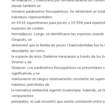
se realizaron 3 muestreos por semana durante los meses
donde también se
tomaron parámetros fisicoquímicos. Se determinó un tot
individuos representados
en 4416 especímenes para peces y 19.596 para equinod
especies de corales
hermatípicos. Luego, se identificaron las especies usando
Después, se
determinó que la familia de peces Chaetodontidae fue la
abundante, así como
la especie de erizo Diadema mexicanum a través de los í
Wiener y de
Simpson. Los parámetros fisicoquímicos no presentaron v
significativas y se
mantuvieron en rangos relativamente constante sin supera
máximos permitidos de
la normativa ambiental vigente ecuatoriana. Además, se hi
componentes
principales, el cual encontró que existe correlación entre 