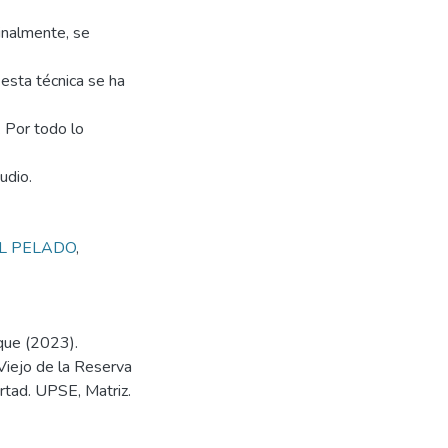
inalmente, se
 esta técnica se ha
. Por todo lo
udio.
L PELADO
,
que (2023).
Viejo de la Reserva
rtad. UPSE, Matriz.