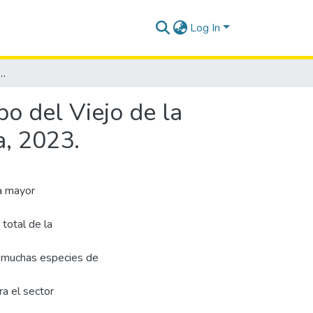
Log In
El Acuario y Rabo del Viejo de la Reserva Marina El Pelado, provincia de Santa Elena, 2023.
o del Viejo de la
a, 2023.
la mayor
total de la
a muchas especies de
ra el sector