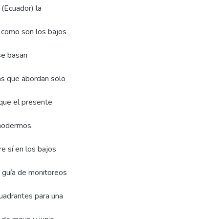
 (Ecuador) la
a como son los bajos
 se basan
as que abordan solo
 que el presente
inodermos,
e sí en los bajos
a guía de monitoreos
cuadrantes para una