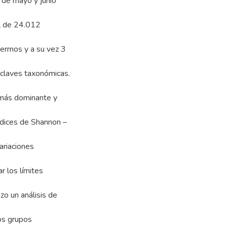
 de mayo y junio
al de 24.012
ermos y a su vez 3
 claves taxonómicas.
 más dominante y
ndices de Shannon –
ariaciones
r los límites
zo un análisis de
los grupos