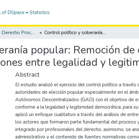
l of DSpace
Statistics
Maestría en Derecho Procesal
Control político y soberanía popular: Remoción de dignatarios como expresión de las tensiones entre legalidad y legitimidad
beranía popular: Remoción de
iones entre legalidad y legiti
Abstract
El estudio analizó el ejercicio del control político a travé
autoridades de elección popular especialmente en el ámb
Autónomos Descentralizados (GAD) con el objetivo de ex
conforme a la legalidad y legitimidad democrática, para su
aplicó un enfoque cualitativo a través del análisis de entr
los actores que formaron parte fundamental del proceso y
integrado por profesionales del derecho, asimismo, se ana
administrativo y el contenido de fuentes normativas como 