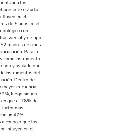
ientizar a los
 el presente estudio
influyen en el
res de 5 años en el
odológico con
transversal y de tipo
152 madres de niños
acunación. Para la
 y como instrumento
creado y avalado por
de instrumentos del
nación. Dentro de
n mayor frecuencia
 32%, luego siguen
a en que el 78% de
 factor más
 con un 47%,
 a conocer que los
ón influyen en el