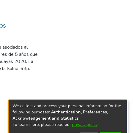
OS
 asociados al
ores de 5 años que
 Guayas 2020. La
 la Salud. 68p.
We collect and process your personal information for the
following purposes:
Authentication, Preferences,
Acknowledgement and Statistics
.
To learn more, please read our
privacy policy
.