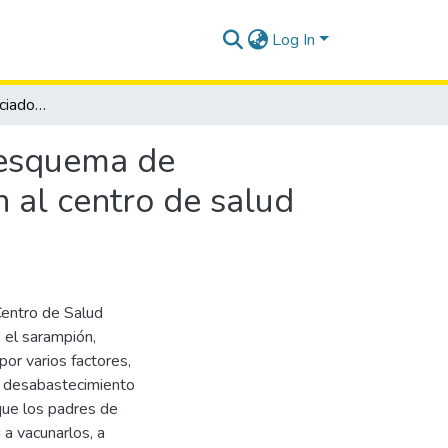
Log In
Factores sociales asociados al incumplimiento del esquema de vacunación en niños menores de 5 años que acuden al centro de salud urbano Playas. Cantón Playas. Guayas 2020
l esquema de
 al centro de salud
Centro de Salud
el sarampión,
 por varios factores,
o, desabastecimiento
que los padres de
 a vacunarlos, a