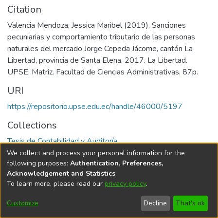
Citation
Valencia Mendoza, Jessica Maribel (2019). Sanciones
pecuniarias y comportamiento tributario de las personas
naturales del mercado Jorge Cepeda Jácome, cantón La
Libertad, provincia de Santa Elena, 2017. La Libertad.
UPSE, Matriz. Facultad de Ciencias Administrativas. 87p.
URI
https://repositorio.upse.edu.ec/handle/46000/5197
Collections
Tesis de Contabilidad y Auditoría
We collect and process your personal information for the
Full item page
following purposes:
Authentication, Preferences,
Acknowledgement and Statistics
.
To learn more, please read our
privacy policy
.
DSpace software
copyright © 2002-2026
LYRASIS
Cookie
Privacy
End User
Send
Customize
Decline
That's ok
settings
policy
Agreement
Feedback