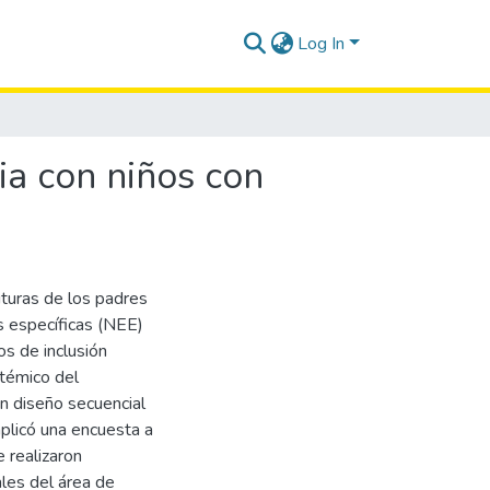
Log In
ia con niños con
uturas de los padres
s específicas (NEE)
os de inclusión
stémico del
n diseño secuencial
plicó una encuesta a
e realizaron
les del área de