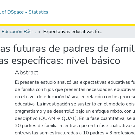
l of DSpace
Statistics
Maestría en Educación Básica
Expectativas educativas futuras de padres de familia con niños con necesidades educativas específicas: nivel básico
as futuras de padres de famil
s específicas: nivel básico
Abstract
El presente estudio analizó las expectativas educativas f
de familia con hijos que presentan necesidades educativa
en el nivel de educación básica, en relación con los proces
educativa. La investigación se sustentó en el modelo epi
pragmatismo y se desarrolló bajo un enfoque mixto, con u
descriptivo (QUAN → QUAL). En la fase cuantitativa, se a
30 padres de familia, mientras que en la fase cualitativa s
entrevistas semiestructuradas a 10 padres y 3 profesiona