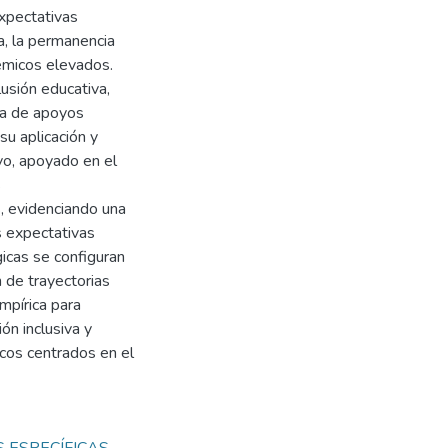
expectativas
a, la permanencia
démicos elevados.
lusión educativa,
cia de apoyos
su aplicación y
tivo, apoyado en el
s
s, evidenciando una
s expectativas
gicas se configuran
 de trayectorias
mpírica para
ón inclusiva y
cos centrados en el