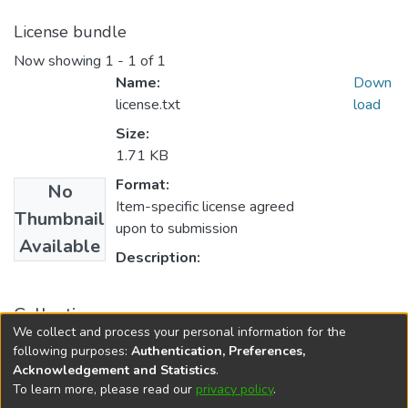
License bundle
Now showing
1 - 1 of 1
Name:
Down
license.txt
load
Size:
1.71 KB
Format:
No
Item-specific license agreed
Thumbnail
upon to submission
Available
Description:
Collections
We collect and process your personal information for the
Maestría en Gestión Ambiental
following purposes:
Authentication, Preferences,
Acknowledgement and Statistics
.
To learn more, please read our
privacy policy
.
DSpace software
copyright © 2002-2026
LYRASIS