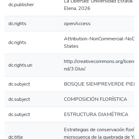
La Libertad: Universidad Estatal P
dc.publisher
Elena, 2026
dc.rights
openAccess
Attribution-NonCommercial-NoDer
dc.rights
States
http://creativecommons.org/licens
dc.rights.uri
nd/3.0/us/
dc.subject
BOSQUE SIEMPREVERDE PIE
dc.subject
COMPOSICIÓN FLORÍSTICA
dc.subject
ESTRUCTURA DIAMÉTRICA
Estrategias de conservación florísti
dc.title
microcuenca de la quebrada de Yan