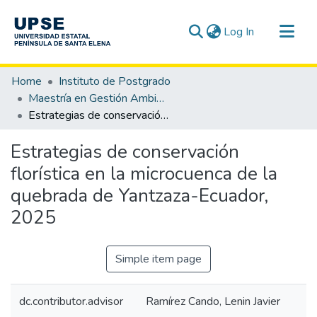
(current)
Log In
Communities & Collections
Home
Instituto de Postgrado
All of DSpace
Maestría en Gestión Ambiental
Estrategias de conservación florística en la microcuenca de la quebrada de Yantzaza-Ecuador, 2025
Statistics
Estrategias de conservación
florística en la microcuenca de la
quebrada de Yantzaza-Ecuador,
2025
Simple item page
dc.contributor.advisor
Ramírez Cando, Lenin Javier