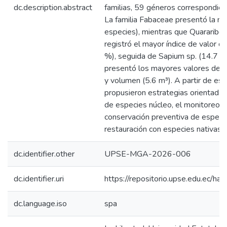
dc.description.abstract
familias, 59 géneros correspondien
La familia Fabaceae presentó la ma
especies), mientras que Quararibe
registró el mayor índice de valor d
%), seguida de Sapium sp. (14.7 %
presentó los mayores valores de á
y volumen (5.6 m³). A partir de es
propusieron estrategias orientadas 
de especies núcleo, el monitoreo es
conservación preventiva de especie
restauración con especies nativas.
dc.identifier.other
UPSE-MGA-2026-006
dc.identifier.uri
https://repositorio.upse.edu.ec/
dc.language.iso
spa