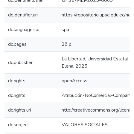
dc.identifier.other
UPSE-MEI-2025-0069
dc.identifier.uri
https://repositorio.upse.edu.ec/
dc.language.iso
spa
dc.pages
28 p.
La Libertad, Universidad Estatal P
dc.publisher
Elena, 2025
dc.rights
openAccess
dc.rights
Atribución-NoComercial-CompartirI
dc.rights.uri
http://creativecommons.org/license
dc.subject
VALORES SOCIALES