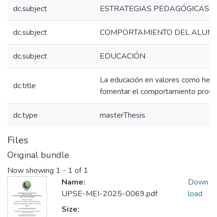
dc.subject
ESTRATEGIAS PEDAGÓGICAS
dc.subject
COMPORTAMIENTO DEL ALUM
dc.subject
EDUCACIÓN
La educación en valores como herr
dc.title
fomentar el comportamiento prosoc
dc.type
masterThesis
Files
Original bundle
Now showing
1 - 1 of 1
Name:
Down
UPSE-MEI-2025-0069.pdf
load
Size: