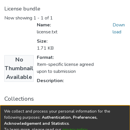
License bundle
Now showing
1 - 1 of 1
Name:
Down
license.txt
load
Size:
1.71 KB
Format:
No
Item-specific license agreed
Thumbnail
upon to submission
Available
Description:
Collections
Maestría en Educación. Mención Tecnología e Innovación
We collect and process your personal information for the
Educativa
following purposes:
Authentication, Preferences,
Acknowledgement and Statistics
.
To learn more, please read our
privacy policy
.