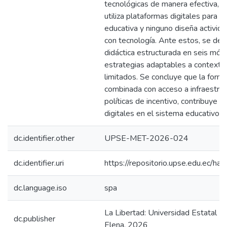
tecnológicas de manera efectiva, e 
utiliza plataformas digitales para l
educativa y ninguno diseña activi
con tecnología. Ante estos, se desa
didáctica estructurada en seis mód
estrategias adaptables a contexto
limitados. Se concluye que la form
combinada con acceso a infraestruc
políticas de incentivo, contribuye a
digitales en el sistema educativo e
dc.identifier.other
UPSE-MET-2026-024
dc.identifier.uri
https://repositorio.upse.edu.ec/
dc.language.iso
spa
La Libertad: Universidad Estatal P
dc.publisher
Elena, 2026