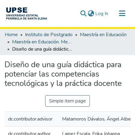
(current)
Log In
Communities & Collections
Home
Instituto de Postgrado
Maestría en Educación
All of DSpace
Maestría en Educación. Mención Tecnología e Innovación Educativa
Diseño de una guía didáctica para potenciar las competencias tecnológicas y la práctica docente
Statistics
Diseño de una guía didáctica para
potenciar las competencias
tecnológicas y la práctica docente
Simple item page
dc.contributor.advisor
Matamoros Dávalos, Ángel Albert
dc.contributor.author
Lainez Escala, Erika Johanna