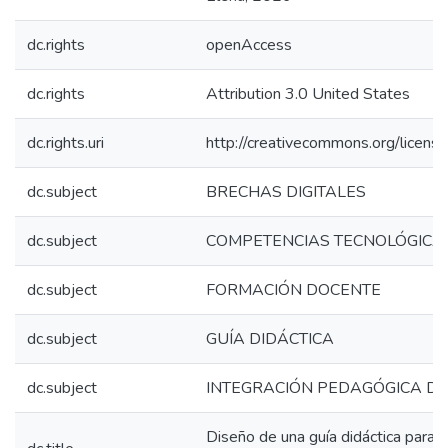
dc.rights
openAccess
dc.rights
Attribution 3.0 United States
dc.rights.uri
http://creativecommons.org/license
dc.subject
BRECHAS DIGITALES
dc.subject
COMPETENCIAS TECNOLÓGICA
dc.subject
FORMACIÓN DOCENTE
dc.subject
GUÍA DIDÁCTICA
dc.subject
INTEGRACIÓN PEDAGÓGICA DE 
Diseño de una guía didáctica para p