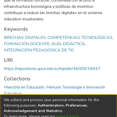
que la formación docente, combinada con acceso a
infraestructura tecnológica y políticas de incentivo,
contribuye a reducir las brechas digitales en el sistema
educativo ecuatoriano.
Keywords
BRECHAS DIGITALES
,
COMPETENCIAS TECNOLÓGICAS
,
FORMACIÓN DOCENTE
,
GUÍA DIDÁCTICA
,
INTEGRACIÓN PEDAGÓGICA DE TIC
URI
https://repositorio.upse.edu.ec/handle/46000/16647
Collections
Maestría en Educación. Mención Tecnología e Innovación
Educativa
We collect and process your personal information for the
Full item page
following purposes:
Authentication, Preferences,
Acknowledgement and Statistics
.
To learn more, please read our
privacy policy
.