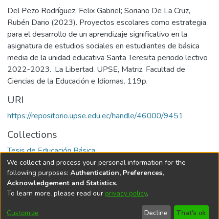
Del Pezo Rodríguez, Felix Gabriel; Soriano De La Cruz,
Rubén Dario (2023). Proyectos escolares como estrategia
para el desarrollo de un aprendizaje significativo en la
asignatura de estudios sociales en estudiantes de básica
media de la unidad educativa Santa Teresita periodo lectivo
2022-2023. .La Libertad. UPSE, Matriz. Facultad de
Ciencias de la Educación e Idiomas. 119p.
URI
https://repositorio.upse.edu.ec/handle/46000/9451
Collections
Tesis de Educación Básica
We collect and process your personal information for the
Full item page
following purposes:
Authentication, Preferences,
Acknowledgement and Statistics
.
To learn more, please read our
privacy policy
.
DSpace software
copyright © 2002-2026
LYRASIS
Cookie
Privacy
End User
Send
Customize
Decline
That's ok